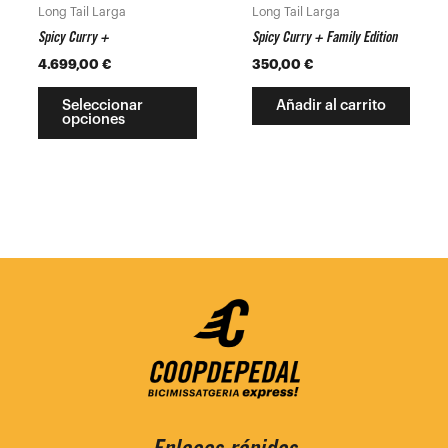
pueden
Long Tail Larga
Long Tail Larga
elegir
Spicy Curry +
Spicy Curry + Family Edition
en
4.699,00
€
350,00
€
la
página
Seleccionar
Añadir al carrito
opciones
de
producto