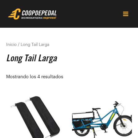
Ir
Main
al
Men
contenido
Inicio
/ Long Tail Larga
Long Tail Larga
Mostrando los 4 resultados
Este
prod
tiene
múlti
varia
Las
opci