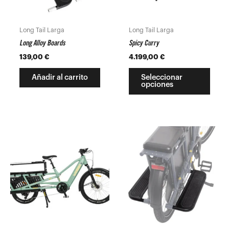
se
pued
Long Tail Larga
Long Tail Larga
elegir
Long Alloy Boards
Spicy Curry
en
139,00
€
4.199,00
€
la
pági
Añadir al carrito
Seleccionar
opciones
de
prod
Este
producto
tiene
múltiples
variantes.
Las
opciones
se