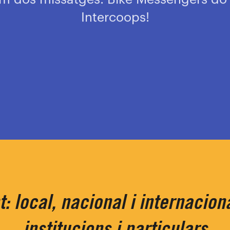
Intercoops!
: local, nacional i internacio