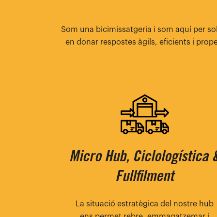
Som una bicimissatgeria i som aquí per so
en donar respostes àgils, eficients i pro
Micro Hub, Ciclologística 
Fullfilment
La situació estratègica del nostre hub
ens permet rebre, emmagatzemar i