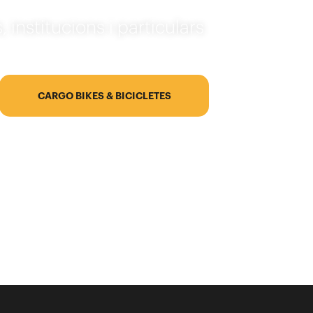
 institucions i particulars
CARGO BIKES & BICICLETES