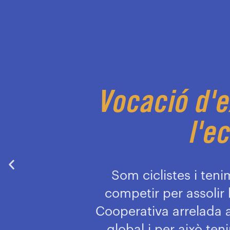
Vocació d'e
l'e
Som ciclistes i ten
competir per assolir 
Cooperativa arrelada al
global i per això te