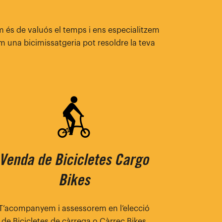
 és de valuós el temps i ens especialitzem
m una bicimissatgeria pot resoldre la teva
Venda de Bicicletes Cargo
Bikes
T’acompanyem i assessorem en l’elecció
de Bicicletes de càrrega o Càrrec Bikes