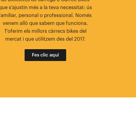
que s’ajustin més a la teva necessitat: ús
familiar, personal o professional. Només
venem allò que sabem que funciona.
T’oferim els millors càrrecs bikes del
mercat i que utilitzem des del 2017.
Fes clic aquí