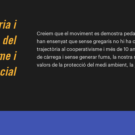
ia i
Creiem que el moviment es demostra pedalej
 del
han ensenyat que sense gregaris no hi ha ca
trajectòria al cooperativisme i més de 10 a
me i
de càrrega i sense generar fums, la nostra me
valors de la protecció del medi ambient, la 
cial