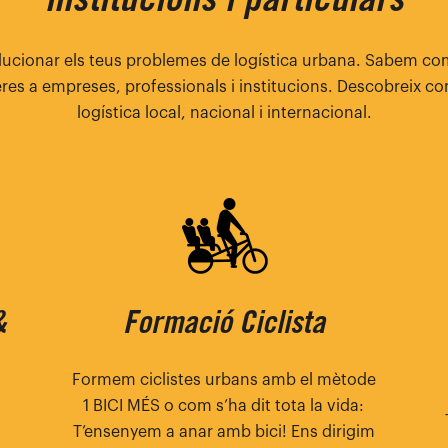
institucions i particulars
lucionar els teus problemes de logística urbana. Sabem com
peres a empreses, professionals i institucions. Descobreix co
logística local, nacional i internacional.
&
Formació Ciclista
Formem ciclistes urbans amb el mètode
1 BICI MÉS o com s’ha dit tota la vida:
T’ensenyem a anar amb bici! Ens dirigim