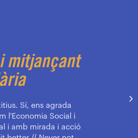
i mitjançant
ària
tius. Sí, ens agrada
em l'Economia Social i
cal i amb mirada i acció
t better // Never not