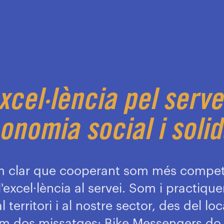
xcel·lència pel serve
conomia social i solid
im clar que cooperant som més competi
l'excel·lència al servei. Som i practiqu
 territori i al nostre sector, des del lo
nim dos missatges: Bike Messengers do i