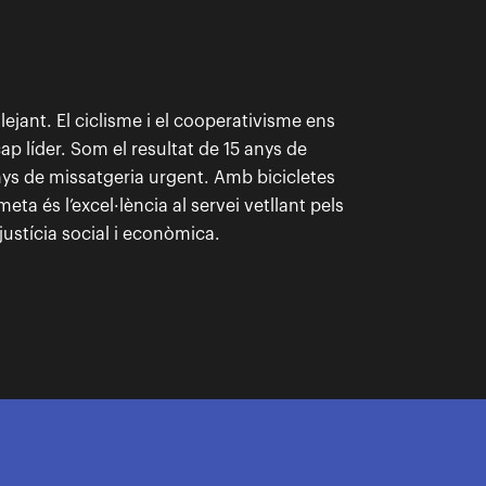
ant. El ciclisme i el cooperativisme ens
p líder. Som el resultat de 15 anys de
nys de missatgeria urgent. Amb bicicletes
ta és l’excel·lència al servei vetllant pels
justícia social i econòmica.