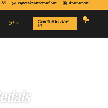
 222
express@coopdepedal.com
@coopdepedal
Sol·licita el teu servei
CAT
ara
edals