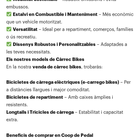
embussos.
Estalvi en Combustible i Manteniment
– Més econòmic
que un vehicle motoritzat.
Versatilitat
– Ideal per a repartiment, comerços, famílies
o ús recreatiu.
Dissenys Robustos i Personalitzables
– Adaptades a
les teves necessitats.
Els nostres models de Càrrec Bikes
En la nostra
venda de càrrec bikes
, trobaràs:
Bicicletes de càrrega elèctriques (e-carrego bikes)
– Per
a distàncies llargues i major comoditat.
Bicicletes de repartiment
– Amb caixes àmplies i
resistents.
Longtails i Tricicles de càrrega
– Estabilitat i capacitat
extra.
Beneficis de comprar en Coop de Pedal