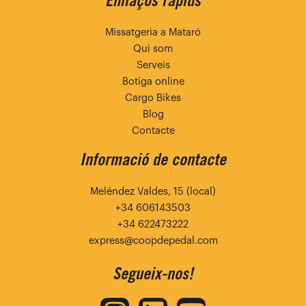
Enllaços ràpids
Missatgeria a Mataró
Qui som
Serveis
Botiga online
Cargo Bikes
Blog
Contacte
Informació de contacte
Meléndez Valdes, 15 (local)
+34 606143503
+34 622473222
express@coopdepedal.com
Segueix-nos!