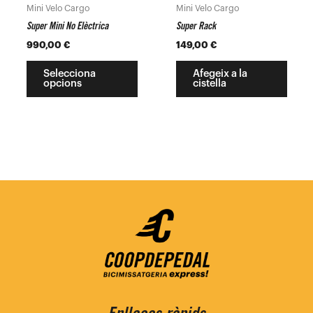
poden
Mini Velo Cargo
Mini Velo Cargo
triar
Super Mini No Elèctrica
Super Rack
a
990,00
€
149,00
€
la
pàgina
Selecciona
Afegeix a la
opcions
cistella
del
producte