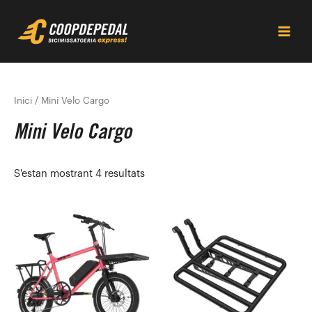
Vés
Main
al
Men
contingut
Inici
/ Mini Velo Cargo
Mini Velo Cargo
S'estan mostrant 4 resultats
Aquest
producte
té
diverses
variants.
Les
opcions