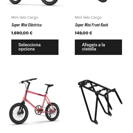
es
poden
Mini Velo Cargo
Mini Velo Cargo
triar
Super Mini Elèctrica
Super Mini Front Rack
a
1.690,00
€
149,00
€
la
pàgina
Selecciona
Afegeix a la
opcions
cistella
del
producte
Aquest
producte
té
diverses
variants.
Les
opcions
es