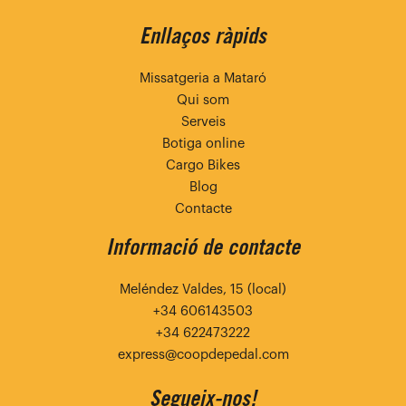
Enllaços ràpids
Missatgeria a Mataró
Qui som
Serveis
Botiga online
Cargo Bikes
Blog
Contacte
Informació de contacte
Meléndez Valdes, 15 (local)
+34 606143503
+34 622473222
express@coopdepedal.com
Segueix-nos!