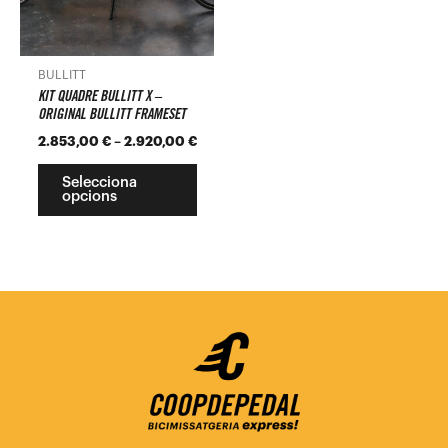
opcions
es
poden
BULLITT
triar
KIT QUADRE BULLITT X –
a
ORIGINAL BULLITT FRAMESET
la
2.853,00
€
–
2.920,00
€
pàgina
Selecciona
del
opcions
producte