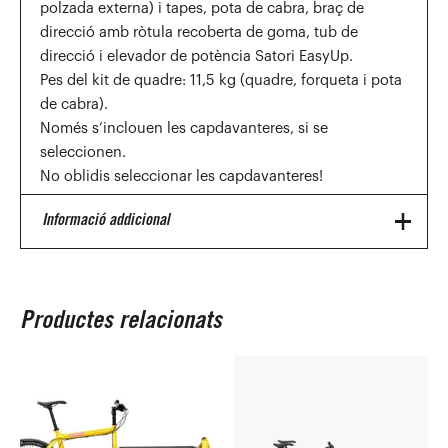
polzada externa) i tapes, pota de cabra, braç de
direcció amb ròtula recoberta de goma, tub de
direcció i elevador de potència Satori EasyUp.
Pes del kit de quadre: 11,5 kg (quadre, forqueta i pota
de cabra).
Només s’inclouen les capdavanteres, si se
seleccionen.
No oblidis seleccionar les capdavanteres!
Informació addicional
Classic (Negro), Milk Plus
(Blanco), Race (Verde
Productes relacionats
Oscuro), Clockwork
(Naranja), Raw (Aluminio
Crudo), Bluebird (Azul
Color
claro), Lizzard King
(Verde oliva), Bollocks
(Amarillo), Major Tom