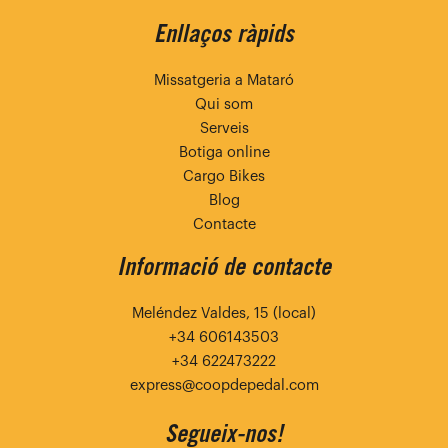
Enllaços ràpids
Missatgeria a Mataró
Qui som
Serveis
Botiga online
Cargo Bikes
Blog
Contacte
Informació de contacte
Meléndez Valdes, 15 (local)
+34 606143503
+34 622473222
express@coopdepedal.com
Segueix-nos!