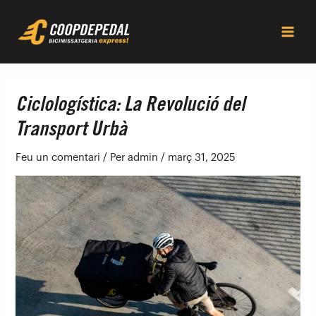
Vés
Navegació
Main
al
d'entrades
Men
contingut
Ciclologística: La Revolució del
Transport Urbà
Feu un comentari
/ Per
admin
/
març 31, 2025