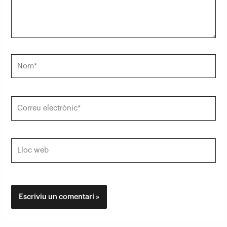
Nom*
Correu
electrònic*
Lloc
web