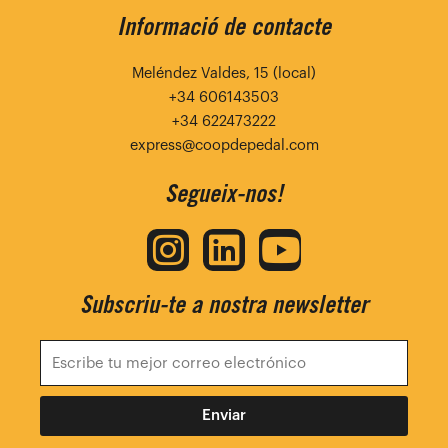
Informació de contacte
Meléndez Valdes, 15 (local)
+34 606143503
+34 622473222
express@coopdepedal.com
Segueix-nos!
I
L
Y
n
i
o
Subscriu-te a nostra newsletter
s
n
u
t
k
t
a
e
u
g
d
b
Enviar