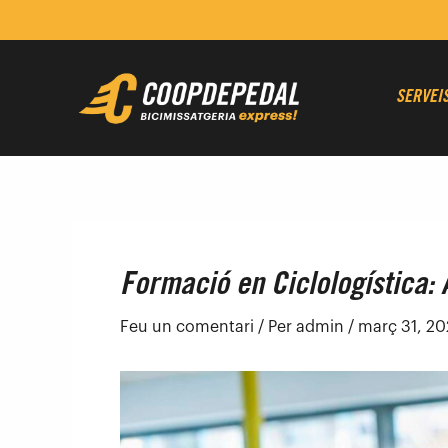
Vés
Navegació
al
d'entrades
contingut
SERVEI
Formació en Ciclologística:
Feu un comentari
/ Per
admin
/
març 31, 20