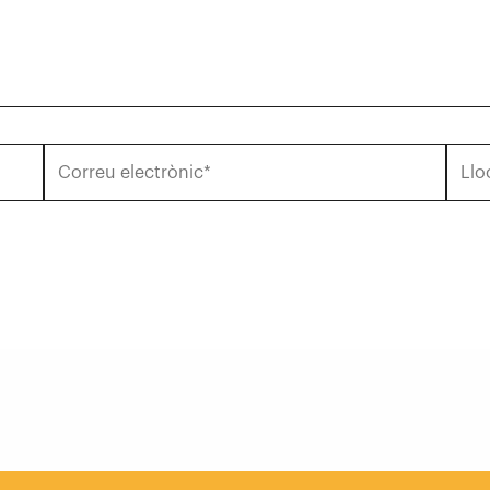
Correu
Lloc
electrònic*
web