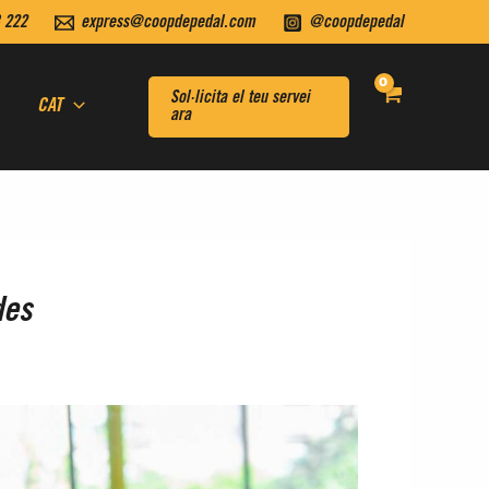
 222
express@coopdepedal.com
@coopdepedal
Sol·licita el teu servei
CAT
ara
des