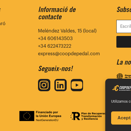
s
Informació de
Subsc
contacte
aró
Meléndez Valdes, 15 (local)
+34 606143503
+34 622473222
express@coopdepedal.com
La no
Segueix-nos!
I
L
Y
n
i
o
s
n
u
Utilizamos c
t
k
t
Acept
a
e
u